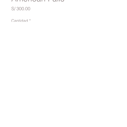
Precio
S/ 300.00
Cantidad
*
Agregar al carrito
traversinai@gmail.com
©2022 por TRAVERSINA. Creado con Wix.com