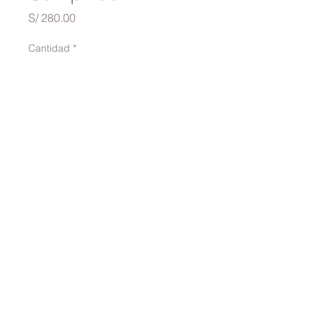
Precio
S/ 280.00
Cantidad
*
Agregar al carrito
traversinai@gmail.com
©2022 por TRAVERSINA. Creado con Wix.com