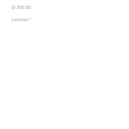
Precio
S/ 300.00
Cantidad
*
Agregar al carrito
traversinai@gmail.com
©2022 por TRAVERSINA. Creado con Wix.com