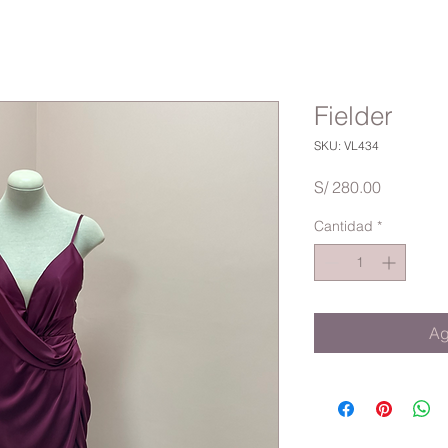
Fielder
SKU: VL434
Precio
S/ 280.00
Cantidad
*
Ag