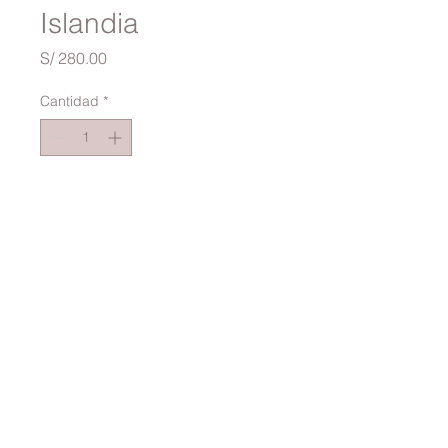
Islandia
Precio
S/ 280.00
Cantidad
*
Agregar al carrito
VESTIDO AZUL ROYAL DE
SCUBA CON DETALLE DE
PEDRERIA EN EL HOMBRO