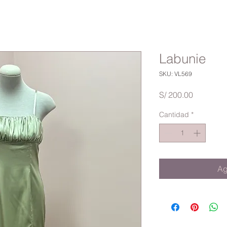
Labunie
SKU: VL569
Precio
S/ 200.00
Cantidad
*
Ag