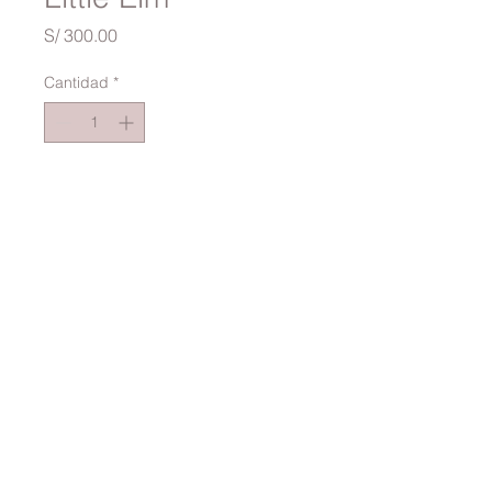
Precio
S/ 300.00
Cantidad
*
Agregar al carrito
VESTIDO ESTAMPADO
STRAPLESS AZUL
FLOREADO