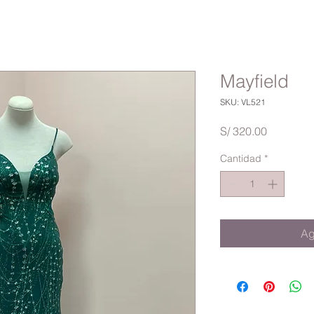
Mayfield
SKU: VL521
Precio
S/ 320.00
Cantidad
*
Ag