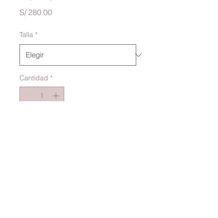
Precio
S/ 280.00
Talla
*
Cantidad
*
Agregar al carrito
VESTIDO DE ENCAJE Y
PEDRERIA COMPLETO
NUDE