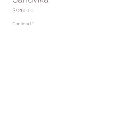
Precio
S/ 260.00
Cantidad
*
Agregar al carrito
traversinai@gmail.com