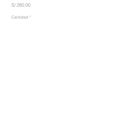
Precio
S/ 280.00
Cantidad
*
Agregar al carrito
traversinai@gmail.com
©2022 por TRAVERSINA. Creado con Wix.com