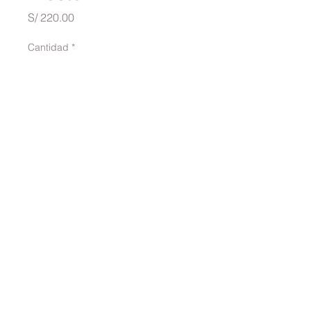
Precio
S/ 220.00
Cantidad
*
Agregar al carrito
traversinai@gmail.com
©2022 por TRAVERSINA. Creado con Wix.com