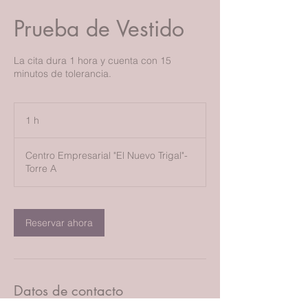
Prueba de Vestido
La cita dura 1 hora y cuenta con 15
minutos de tolerancia.
1 h
1
Centro Empresarial "El Nuevo Trigal"-
Torre A
Reservar ahora
Datos de contacto